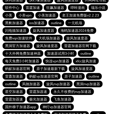
快鸭加速器
快柠檬加速器
旋风加速度器
外网网址导航
软件中心
雷霆加速
狂飙加速器
哔咔漫画
瑞乐小说
小美
小美vpn
小美加速器
老王加速免费版v2.2.23
黑豹加速器
ios加速器
outline
一元机场
闪电猫加速器
旋风加速度器
海鸥加速器2024免费
免费vqn加速软件
大机场加速器
旋风加速度器
黑洞官方加速器
旋风加速度器
雷霆加速器官网下载
十大外网免费加速神器
加速器试用3小时
outline
每天免费2小时加速器
快连vρn加速器
xfcc旋风加速
蚂蚁加速器官网
原子加速最新下载
旋风加速度器
雷轰加速器
蚂蚁vp加速器官网
原子加速器
outline
outline
风驰加速器
旋风nvp加速器
黑洞nvp加速器
星空加速器
雷霆加器速
永久不收费的nvp加速器
雷霆加器速
极光加速器
飞鱼加速器
国外梯子加速器app
神灯vp加速器官网